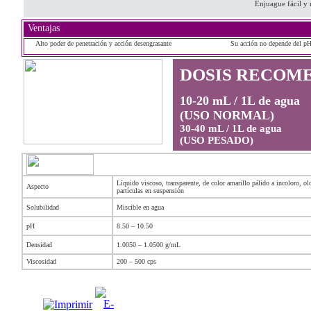
Enjuague fácil y 
Ventajas
Alto poder de penetración y acción
desengrasante
Su acción no depende del p
DOSIS RECOM
10-20 mL / 1L de agua
(USO NORMAL)
30-40 mL / 1L de agua
(USO PESADO)
Líquido viscoso, transparente, de color amarillo pálido a incoloro, olor
Aspecto
partículas en suspensión
Solubilidad
Miscible en agua
pH
8.50 – 10.50
Densidad
1.0050 – 1.0500 g/mL
200 – 500 cps
Viscosidad