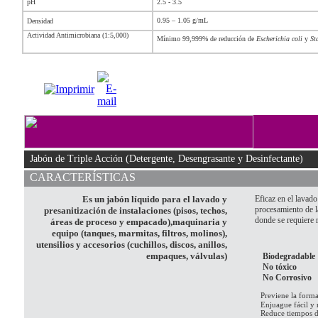
pH
2.5 - 3.5
0.95 – 1.05 g/mL
Densidad
Actividad Antimicrobiana (1:5,000)
Mínimo 99,999% de reducción de
Escherichia coli
y
St
Jabón de Triple Acción (Detergente, Desengrasante y Desinfectante)
CARACTERÍSTICAS
Es un jabón líquido para el lavado y
Eficaz en el lavad
procesamiento de l
presanitización de instalaciones (pisos, techos,
donde se requiere m
áreas de proceso y empacado),maquinaria y
equipo (tanques, marmitas, filtros, molinos),
utensilios y accesorios (cuchillos, discos, anillos,
empaques, válvulas)
Biodegradable
No tóxico
No Corrosivo
Previene la form
Enjuague fácil y 
Reduce tiempos d