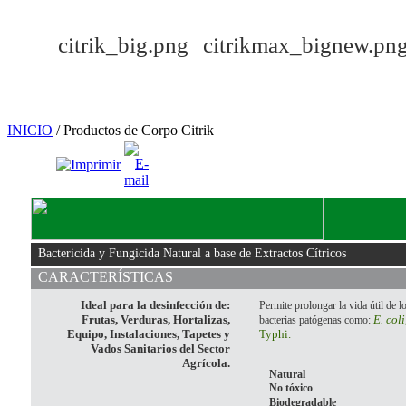
INICIO
/ Productos de Corpo Citrik
Bactericida y Fungicida Natural a base de Extractos Cítricos
CARACTERÍSTICAS
Ideal para la desinfección de:
Permite prolongar la vida útil de l
Frutas, Verduras, Hortalizas,
E. coli
bacterias patógenas como:
Equipo, Instalaciones, Tapetes y
Typhi.
Vados Sanitarios del Sector
Agrícola.
Natural
No tóxico
Biodegradable