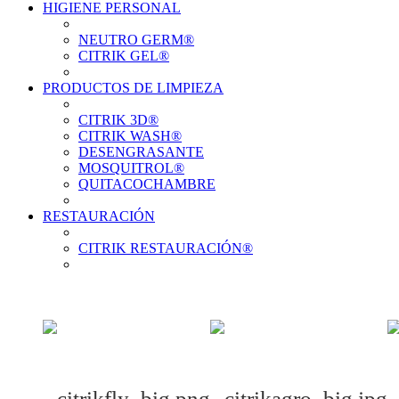
HIGIENE PERSONAL
Ver el producto
NEUTRO GERM®
CITRIK GEL®
Ver el producto
PRODUCTOS DE LIMPIEZA
Ver el producto
CITRIK 3D®
CITRIK WASH®
DESENGRASANTE
Ver el producto
MOSQUITROL®
QUITACOCHAMBRE
Ver el producto
RESTAURACIÓN
CITRIK RESTAURACIÓN®
Ver el producto