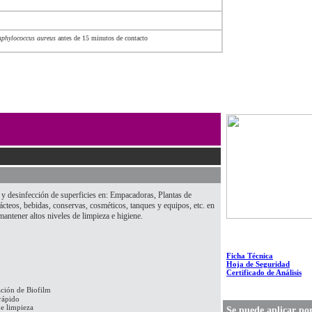
aphylococcus aureus
antes de 15 minutos de contacto
o y desinfección de superficies en: Empacadoras, Plantas de
ácteos, bebidas, conservas, cosméticos, tanques y equipos, etc. en
antener altos niveles de limpieza e higiene.
Ficha Técnica
Hoja de Seguridad
Certificado de Análisis
ación de Biofilm
rápido
e limpieza
Se puede aplicar po