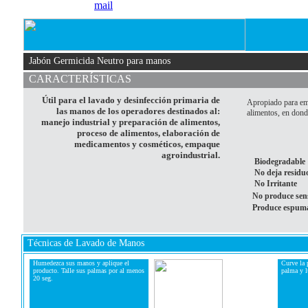
Jabón Germicida Neutro para manos
CARACTERÍSTICAS
Útil para el lavado y desinfección primaria de
Apropiado para emp
las manos de los operadores destinados al:
alimentos, en donde
manejo industrial y preparación de alimentos,
proceso de alimentos, elaboración de
medicamentos y cosméticos, empaque
agroindustrial.
Biodegradable
No deja residu
No Irritante
No produce sensi
Produce espuma 
Técnicas de Lavado de Manos
Humedezca sus manos y aplique el
Curve la 
producto. Talle sus palmas por al menos
palma y l
20 seg.