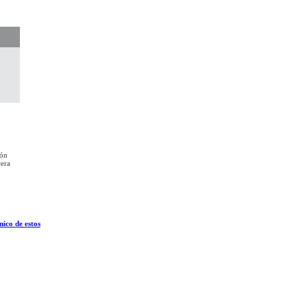
ión
cera
ico de estos