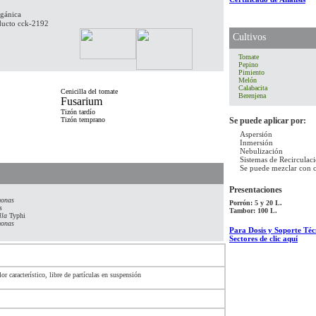
rgánica
ucto cck-2192
Cultivos
Tomate
Pepino
Pimiento
Melón
Calabacita
Cenicilla del tomate
Berenjena
Fusarium
Tizón tardío
Tizón temprano
Se puede aplicar por:
Aspersión
Inmersión
Nebulización
Sistemas de Recirculac
Se puede mezclar con 
Presentaciones
onas
Porrón: 5 y 20 L.
s
Tambor: 100 L.
lla
Typhi
onas
Para Dosis y Soporte Técn
Sectores de clic aquí
or característico, libre de partículas en suspensión