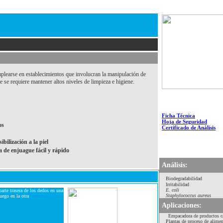
learse en establecimientos que involucran la manipulación de
 se requiere mantener altos niveles de limpieza e higiene.
Ficha Técnica
Hoja de Seguridad
os
Certificado de Análisis
bilización a la piel
de enjuague fácil y rápido
Análisis:
Biodegradabilidad
Irritabilidad
E. coli
parte trasera de los dedos en una
Staphylococcus aureus
uego en la otra
Aplicaciones:
Empacadora de productos c
Plantas de proceso de alime