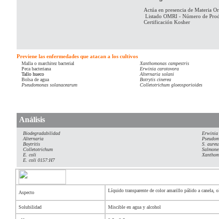
Actúa en presencia de Materia O
Listado OMRI - Número de Prod
Certificación Kosher
Previene las enfermedades que atacan a los cultivos
Malla o marchitez bacterial
Xanthomonas campestris
Peca bacteriana
Erwinia carotovora
Tallo hueco
Alternaria solani
Bolsa de agua
Botrytis cinerea
Pseudomonas solanacearum
Colletotrichum gloeosporioides
Análisis
Biodegradabilidad
Erwinia
Alternaria
Pseudom
Boytritis
S. aureu
Colletotrichum
Salmone
E. coli
Xanthom
E. coli 0157:H7
Líquido transparente de color amarillo pálido a canela, ol
Aspecto
Solubilidad
Miscible en agua y alcohol