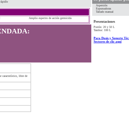
rápido
Aspersión
Espumadoras
Tallado manual
H
Amplio espectro de acción germicida
Presentaciones
Porrón: 20 y 50 L
ENDADA:
Tambor: 100 L
Para Dosis y Soporte Técn
Sectores de clic aquí
 característico, libre de