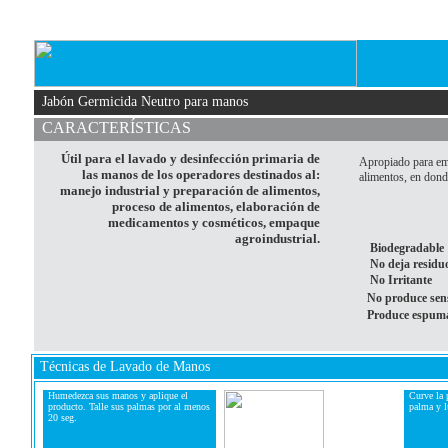
Jabón Germicida Neutro para manos
CARACTERÍSTICAS
Útil para el lavado y desinfección primaria de
Apropiado para emp
las manos de los operadores destinados al:
alimentos, en donde
manejo industrial y preparación de alimentos,
proceso de alimentos, elaboración de
medicamentos y cosméticos, empaque
agroindustrial.
Biodegradable
No deja residu
No Irritante
No produce sensi
Produce espuma 
Técnicas de Lavado de Manos
Humedezca sus manos y aplique el
Curve la 
producto. Talle sus palmas por al menos
palma y l
20 seg.