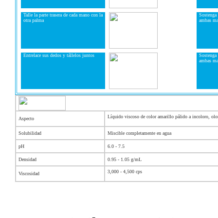
Talle la parte trasera de cada mano con la
Sostenga 
otra palma
ambas m
Entrelace sus dedos y tállelos juntos
Sostenga 
ambas ma
Líquido viscoso de color amarillo pálido a incoloro, olor
Aspecto
Solubilidad
Miscible completamente en agua
pH
6.0 - 7.5
Densidad
0.95 - 1.05 g/mL
3,000 - 4,500 cps
Viscosidad